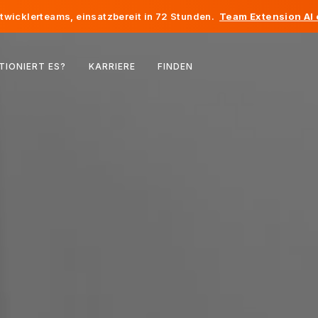
twicklerteams, einsatzbereit in 72 Stunden.
Team Extension AI
Belgien
TIONIERT ES?
KARRIERE
FINDEN
Frankreich
Irland
Niederlande
Schweiz
Vereinigte Staaten
Bosnien und Herzegowina
Estland
Lettland
Republik Moldau