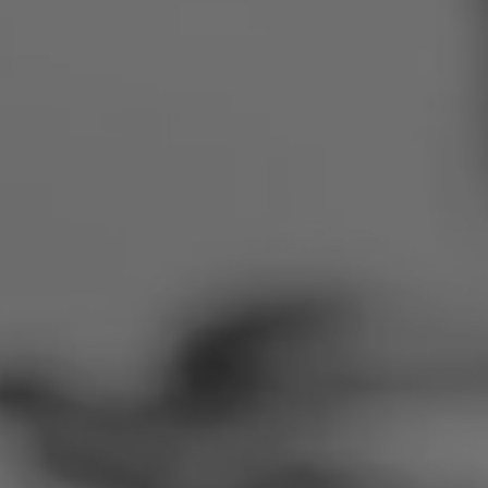
Rumänien
Slowakei