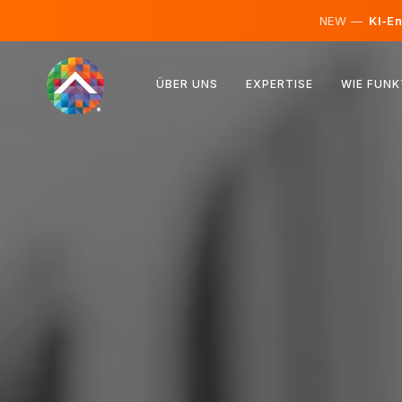
NEW —
KI-En
Österreich
ÜBER UNS
EXPERTISE
WIE FUNK
Finnland
Island
Luxemburg
Schweden
Vereinigtes Königreich
Albanien
Tschechien
Ungarn
Nordmazedonien