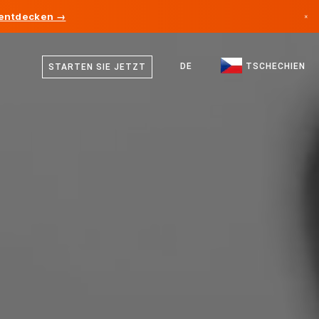
 entdecken →
×
Tschechisch
Kanada
Deutsch
DE
TSCHECHIEN
STARTEN SIE JETZT
Deutschland
Englisch
Liechtenstein
Norwegen
Japan
Bulgarien
Kroatien
Litauen
Montenegro