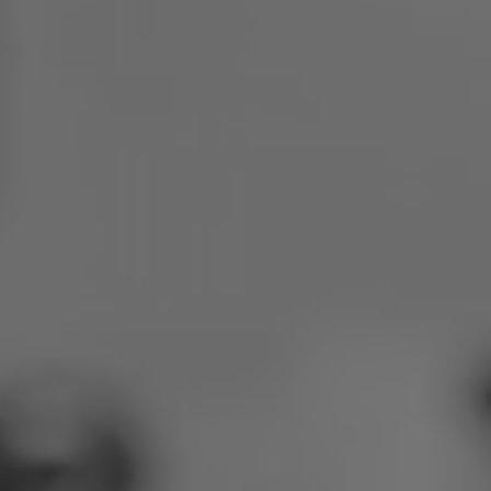
Polen
Slowenien
Vietnam