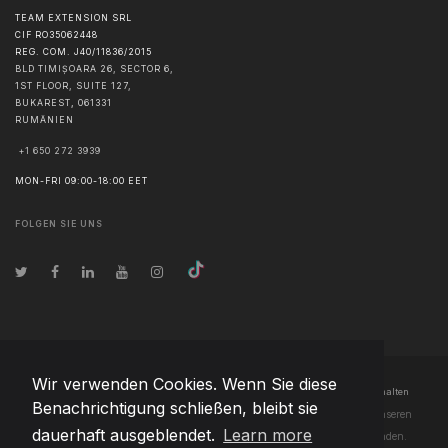
TEAM EXTENSION SRL
CIF RO35062448
REG. COM. J40/11836/2015
BLD TIMIȘOARA 26, SECTOR 6,
1ST FLOOR, SUITE 127,
BUKAREST
,
061331
RUMÄNIEN
+1 650 272 3939
MON-FRI 09:00-18:00 EET
FOLGEN SIE UNS
Wir verwenden Cookies. Wenn Sie diese
© Urheberrecht
2026
Team Extension Czech Republic
- Alle Rechte vorbehalten
Benachrichtigung schließen, bleibt sie
Changelog
● Durch die Nutzung dieser Website erklären Sie sich mit unseren
dauerhaft ausgeblendet.
Learn more
Nutzungsbedingungen
und unserer
Datenschutzerklärung
einverstanden.