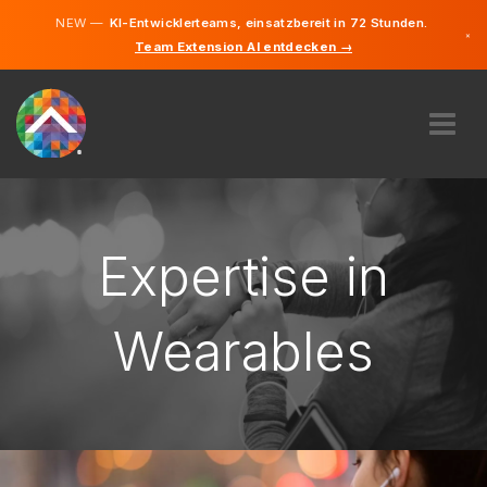
NEW —
KI-Entwicklerteams, einsatzbereit in 72 Stunden.
×
Team Extension AI entdecken →
Tschechis
Deutsch
Englisch
ÜBER UNS
EXPERTISE
WIE FUNKTIONIERT ES?
Expertise in
KARRIERE
FINDEN
Wearables
TSCHECHIEN
DE
STARTEN SIE JETZT