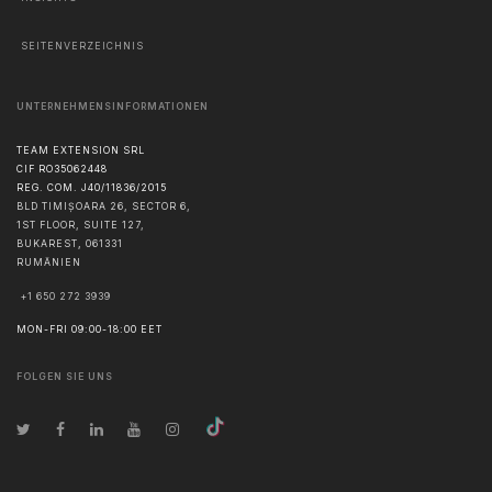
SEITENVERZEICHNIS
UNTERNEHMENSINFORMATIONEN
TEAM EXTENSION SRL
CIF RO35062448
REG. COM. J40/11836/2015
BLD TIMIȘOARA 26, SECTOR 6,
1ST FLOOR, SUITE 127,
BUKAREST
,
061331
RUMÄNIEN
+1 650 272 3939
MON-FRI 09:00-18:00 EET
FOLGEN SIE UNS