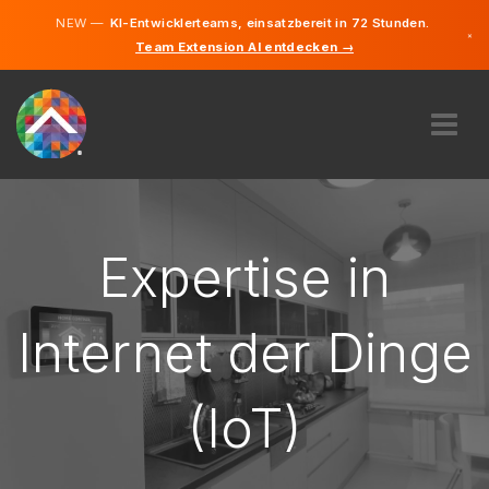
NEW —
KI-Entwicklerteams, einsatzbereit in 72 Stunden.
×
Team Extension AI entdecken →
Tschechis
Deutsch
Englisch
ÜBER UNS
EXPERTISE
WIE FUNKTIONIERT ES?
Expertise in
KARRIERE
FINDEN
Internet der Dinge
TSCHECHIEN
(IoT)
DE
STARTEN SIE JETZT