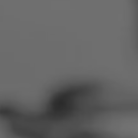
Rumänien
Slowakei