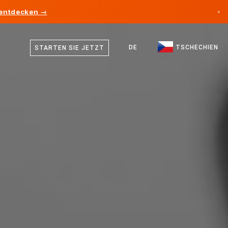
 entdecken →
×
Tschechisch
Kanada
Deutsch
DE
TSCHECHIEN
STARTEN SIE JETZT
Deutschland
Englisch
Liechtenstein
Norwegen
Japan
Bulgarien
Kroatien
Litauen
Montenegro