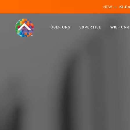
NEW —
KI-En
Österreich
ÜBER UNS
EXPERTISE
WIE FUNK
Finnland
Island
Luxemburg
Schweden
Vereinigtes Königreich
Albanien
Tschechien
Ungarn
Nordmazedonien