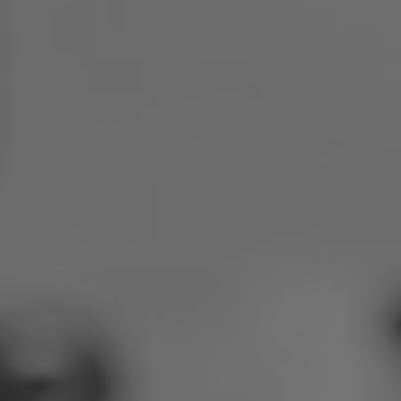
Polen
Slowenien
Vietnam