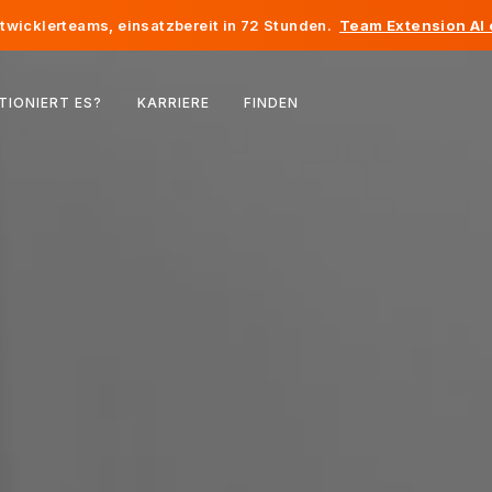
twicklerteams, einsatzbereit in 72 Stunden.
Team Extension AI
Belgien
TIONIERT ES?
KARRIERE
FINDEN
Frankreich
Irland
Niederlande
Schweiz
Vereinigte Staaten
Bosnien und Herzegowina
Estland
Lettland
Republik Moldau