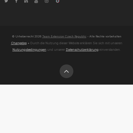
© Urheberrecht
2026
Team Extension Czech Republic
- Alle Rechte vorbehalten
Changelog
● Durch die Nutzung dieser Website erklären Sie sich mit unseren
Nutzungsbedingungen
und unserer
Datenschutzerklärung
einverstanden.