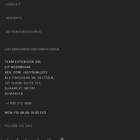
LOGO KIT
INSIGHTS
SEITENVERZEICHNIS
UNTERNEHMENSINFORMATIONEN
TEAM EXTENSION SRL
CIF RO35062448
REG. COM. J40/11836/2015
BLD TIMIȘOARA 26, SECTOR 6,
1ST FLOOR, SUITE 127,
BUKAREST
,
061331
RUMÄNIEN
+1 650 272 3939
MON-FRI 09:00-18:00 EET
FOLGEN SIE UNS