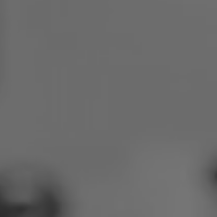
Polen
Slowenien
Vietnam