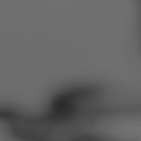
Rumänien
Slowakei