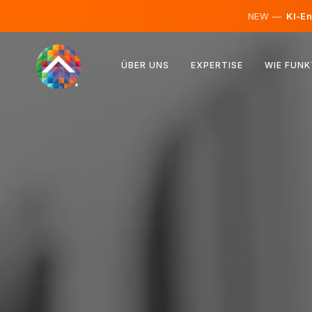
NEW —
KI-En
Österreich
ÜBER UNS
EXPERTISE
WIE FUNK
Finnland
Island
Luxemburg
Schweden
Vereinigtes Königreich
Albanien
Tschechien
Ungarn
Nordmazedonien