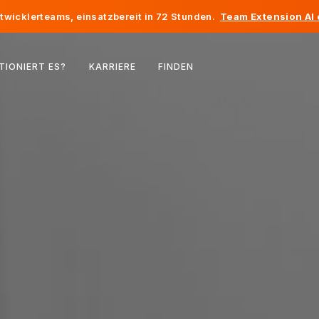
twicklerteams, einsatzbereit in 72 Stunden.
Team Extension AI
Belgien
TIONIERT ES?
KARRIERE
FINDEN
Frankreich
Irland
Niederlande
Schweiz
Vereinigte Staaten
Bosnien und Herzegowina
Estland
Lettland
Republik Moldau