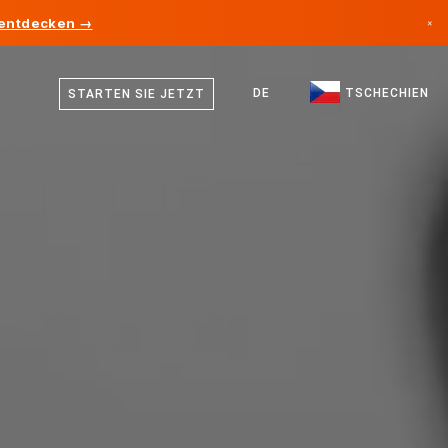
 entdecken →
×
Tschechisch
Kanada
Deutsch
DE
TSCHECHIEN
STARTEN SIE JETZT
Deutschland
Englisch
Liechtenstein
Norwegen
Japan
Bulgarien
Kroatien
Litauen
Montenegro