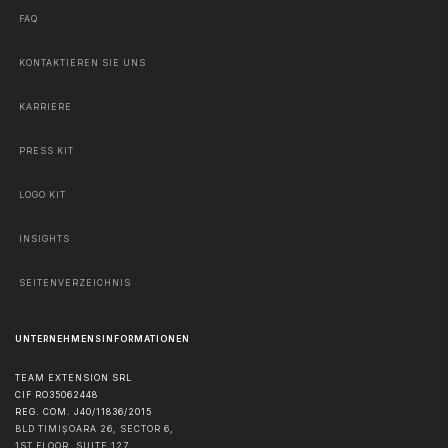
FAQ
KONTAKTIEREN SIE UNS
KARRIERE
PRESS KIT
LOGO KIT
INSIGHTS
SEITENVERZEICHNIS
UNTERNEHMENSINFORMATIONEN
TEAM EXTENSION SRL
CIF RO35062448
REG. COM. J40/11836/2015
BLD TIMIȘOARA 26, SECTOR 6,
1ST FLOOR, SUITE 127,