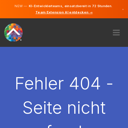
NEW —
KI-Entwicklerteams, einsatzbereit in 72 Stunden.
×
Team Extension AI entdecken →
Tschechis
Deutsch
Englisch
ÜBER UNS
EXPERTISE
WIE FUNKTIONIERT ES?
KARRIERE
Fehler 404 -
FINDEN
TSCHECHIEN
Seite nicht
DE
STARTEN SIE JETZT