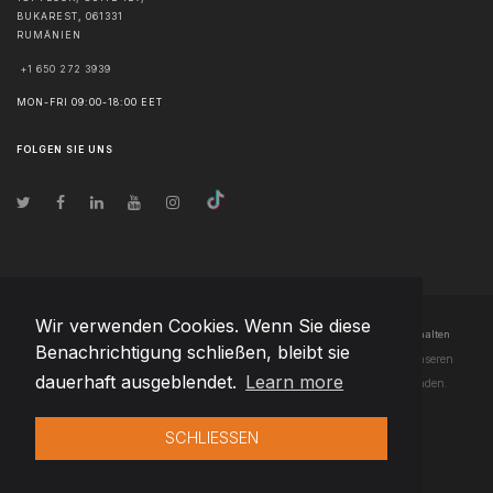
BUKAREST
,
061331
RUMÄNIEN
+1 650 272 3939
MON-FRI 09:00-18:00 EET
FOLGEN SIE UNS
Wir verwenden Cookies. Wenn Sie diese
© Urheberrecht
2026
Team Extension Czech Republic
- Alle Rechte vorbehalten
Benachrichtigung schließen, bleibt sie
Changelog
● Durch die Nutzung dieser Website erklären Sie sich mit unseren
dauerhaft ausgeblendet.
Learn more
Nutzungsbedingungen
und unserer
Datenschutzerklärung
einverstanden.
SCHLIESSEN