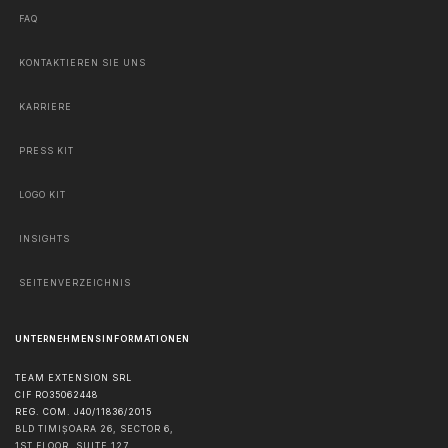
FAQ
KONTAKTIEREN SIE UNS
KARRIERE
PRESS KIT
LOGO KIT
INSIGHTS
SEITENVERZEICHNIS
UNTERNEHMENSINFORMATIONEN
TEAM EXTENSION SRL
CIF RO35062448
REG. COM. J40/11836/2015
BLD TIMIȘOARA 26, SECTOR 6,
1ST FLOOR, SUITE 127,