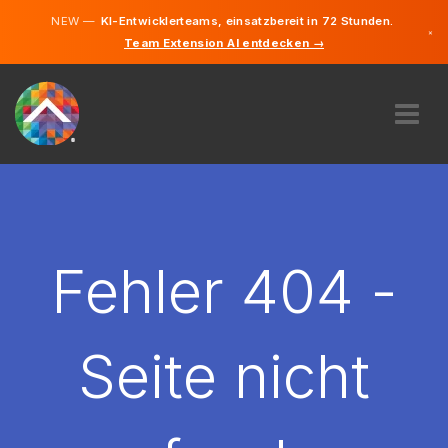
NEW —
KI-Entwicklerteams, einsatzbereit in 72 Stunden.
×
Team Extension AI entdecken →
Tschechis
Deutsch
Englisch
ÜBER UNS
EXPERTISE
WIE FUNKTIONIERT ES?
KARRIERE
Fehler 404 -
FINDEN
TSCHECHIEN
Seite nicht
DE
STARTEN SIE JETZT