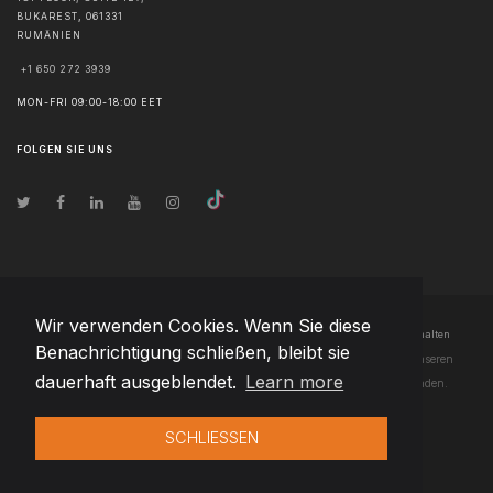
BUKAREST
,
061331
RUMÄNIEN
+1 650 272 3939
MON-FRI 09:00-18:00 EET
FOLGEN SIE UNS
Wir verwenden Cookies. Wenn Sie diese
© Urheberrecht
2026
Team Extension Czech Republic
- Alle Rechte vorbehalten
Benachrichtigung schließen, bleibt sie
Changelog
● Durch die Nutzung dieser Website erklären Sie sich mit unseren
dauerhaft ausgeblendet.
Learn more
Nutzungsbedingungen
und unserer
Datenschutzerklärung
einverstanden.
SCHLIESSEN