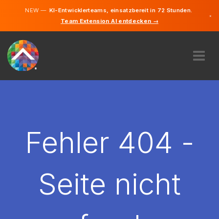
NEW —
KI-Entwicklerteams, einsatzbereit in 72 Stunden.
×
Team Extension AI entdecken →
Tschechis
Deutsch
Englisch
ÜBER UNS
EXPERTISE
WIE FUNKTIONIERT ES?
KARRIERE
Fehler 404 -
FINDEN
TSCHECHIEN
Seite nicht
DE
STARTEN SIE JETZT