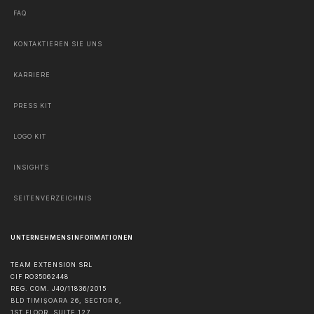
FAQ
KONTAKTIEREN SIE UNS
KARRIERE
PRESS KIT
LOGO KIT
INSIGHTS
SEITENVERZEICHNIS
UNTERNEHMENSINFORMATIONEN
TEAM EXTENSION SRL
CIF RO35062448
REG. COM. J40/11836/2015
BLD TIMIȘOARA 26, SECTOR 6,
1ST FLOOR, SUITE 127,