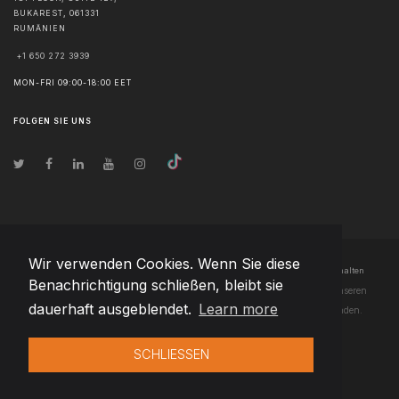
BUKAREST
,
061331
RUMÄNIEN
+1 650 272 3939
MON-FRI 09:00-18:00 EET
FOLGEN SIE UNS
Wir verwenden Cookies. Wenn Sie diese
© Urheberrecht
2026
Team Extension Czech Republic
- Alle Rechte vorbehalten
Benachrichtigung schließen, bleibt sie
Changelog
● Durch die Nutzung dieser Website erklären Sie sich mit unseren
dauerhaft ausgeblendet.
Learn more
Nutzungsbedingungen
und unserer
Datenschutzerklärung
einverstanden.
SCHLIESSEN