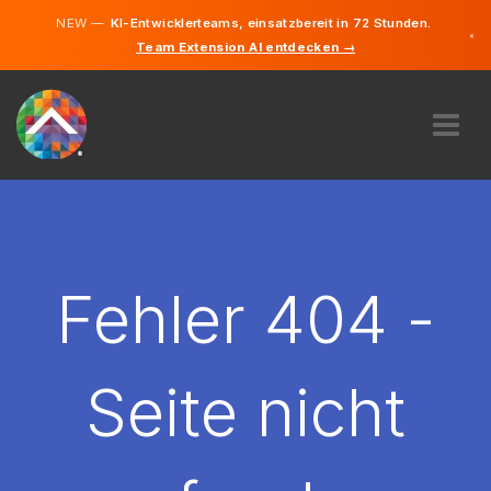
NEW —
KI-Entwicklerteams, einsatzbereit in 72 Stunden.
×
Team Extension AI entdecken →
Tschechis
Deutsch
Englisch
ÜBER UNS
EXPERTISE
WIE FUNKTIONIERT ES?
KARRIERE
Fehler 404 -
FINDEN
TSCHECHIEN
Seite nicht
DE
STARTEN SIE JETZT