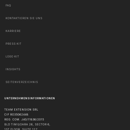
FAQ
KONTAKTIEREN SIE UNS
KARRIERE
PRESS KIT
LOGO KIT
INSIGHTS
SEITENVERZEICHNIS
UNTERNEHMENSINFORMATIONEN
TEAM EXTENSION SRL
CIF RO35062448
REG. COM. J40/11836/2015
BLD TIMIȘOARA 26, SECTOR 6,
1ST FLOOR, SUITE 127,