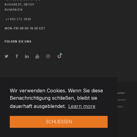
BUKAREST
,
061331
RUMÄNIEN
+1 650 272 3939
MON-FRI 09:00-18:00 EET
FOLGEN SIE UNS
Wir verwenden Cookies. Wenn Sie diese
© Urheberrecht
2026
Team Extension Czech Republic
- Alle Rechte vorbehalten
Benachrichtigung schließen, bleibt sie
Changelog
● Durch die Nutzung dieser Website erklären Sie sich mit unseren
dauerhaft ausgeblendet.
Learn more
Nutzungsbedingungen
und unserer
Datenschutzerklärung
einverstanden.
SCHLIESSEN