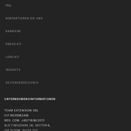
FAQ
KONTAKTIEREN SIE UNS
KARRIERE
PRESS KIT
LOGO KIT
INSIGHTS
SEITENVERZEICHNIS
UNTERNEHMENSINFORMATIONEN
TEAM EXTENSION SRL
CIF RO35062448
REG. COM. J40/11836/2015
BLD TIMIȘOARA 26, SECTOR 6,
1ST FLOOR, SUITE 127,