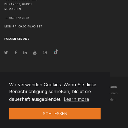
BUKAREST
,
061331
RUMÄNIEN
+1 650 272 3939
MON-FRI 09:00-18:00 EET
FOLGEN SIE UNS
Wir verwenden Cookies. Wenn Sie diese
© Urheberrecht
2026
Team Extension Czech Republic
- Alle Rechte vorbehalten
Benachrichtigung schließen, bleibt sie
Changelog
● Durch die Nutzung dieser Website erklären Sie sich mit unseren
dauerhaft ausgeblendet.
Learn more
Nutzungsbedingungen
und unserer
Datenschutzerklärung
einverstanden.
SCHLIESSEN