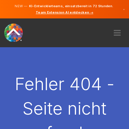
NEW —
KI-Entwicklerteams, einsatzbereit in 72 Stunden.
×
Team Extension AI entdecken →
Tschechis
Deutsch
Englisch
ÜBER UNS
EXPERTISE
WIE FUNKTIONIERT ES?
KARRIERE
Fehler 404 -
FINDEN
TSCHECHIEN
Seite nicht
DE
STARTEN SIE JETZT