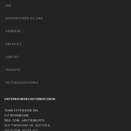
FAQ
KONTAKTIEREN SIE UNS
KARRIERE
PRESS KIT
LOGO KIT
INSIGHTS
SEITENVERZEICHNIS
UNTERNEHMENSINFORMATIONEN
TEAM EXTENSION SRL
CIF RO35062448
REG. COM. J40/11836/2015
BLD TIMIȘOARA 26, SECTOR 6,
1ST FLOOR, SUITE 127,