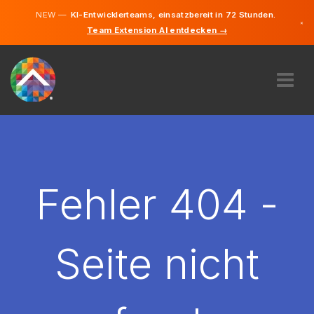
NEW —
KI-Entwicklerteams, einsatzbereit in 72 Stunden.
×
Team Extension AI entdecken →
Tschechis
Deutsch
Englisch
ÜBER UNS
EXPERTISE
WIE FUNKTIONIERT ES?
KARRIERE
Fehler 404 -
FINDEN
TSCHECHIEN
Seite nicht
DE
STARTEN SIE JETZT