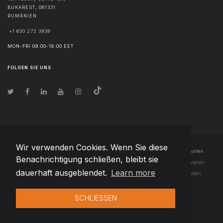
BUKAREST
,
061331
RUMÄNIEN
+1 650 272 3939
MON-FRI 09:00-18:00 EET
FOLGEN SIE UNS
Wir verwenden Cookies. Wenn Sie diese
© Urheberrecht
2026
Team Extension Czech Republic
- Alle Rechte vorbehalten
Benachrichtigung schließen, bleibt sie
Changelog
● Durch die Nutzung dieser Website erklären Sie sich mit unseren
dauerhaft ausgeblendet.
Learn more
Nutzungsbedingungen
und unserer
Datenschutzerklärung
einverstanden.
SCHLIESSEN